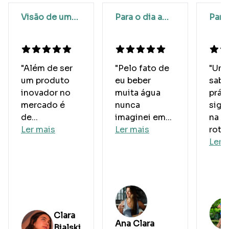
Visão de uma
Para o dia a
Para
nutricionista
dia
mara
(sub
"Além de ser
"Pelo fato de
"Um 
um produto
eu beber
sabo
inovador no
muita água
prát
mercado é
nunca
sign
de...
imaginei em...
na m
Ler mais
Ler mais
rotin
Ler 
Clara
Ana Clara
Bialski