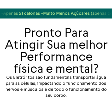
penas 21 calorias -
Muito Menos Açúcares (apenas com o
Pronto Para
Atingir Sua melhor
Performance
física e mental?
Os Eletrólitos são fundamentais transportar água
para as células, impactando o funcionamento dos
nervos e músculos e de todo o funcionamento do
seu corpo.