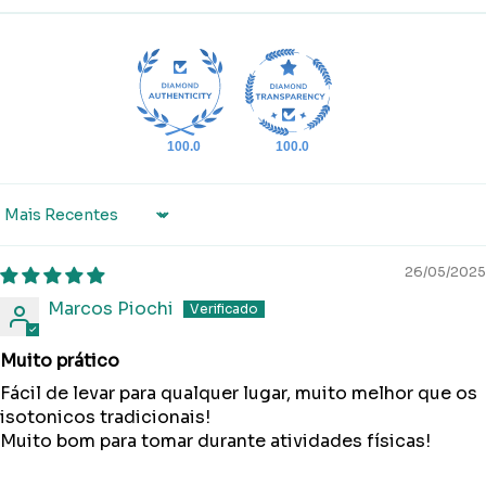
100.0
100.0
Sort by
26/05/2025
Marcos Piochi
Muito prático
Fácil de levar para qualquer lugar, muito melhor que os
isotonicos tradicionais!
Muito bom para tomar durante atividades físicas!