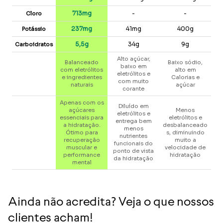
713mg
-
-
Cloro
237mg
41mg
400g
Potássio
5,5g
34g
9g
Carboidratos
Alto açúcar,
Balanceado
Baixo sódio,
baixo em
com eletrólitos
alto em
eletrólitos e
e ingredientes
Calorias e
com muito
naturais
açúcar
corante
Apenas com os
Diluído em
açúcares
Menos
eletrólitos e
essenciais para
eletrólitos e
entrega bem
a hidratação.
desbalanceado
menos
Ótimo para
s, diminuindo
nutrientes
recuperação
muito a
funcionais do
muscular e
velocidade de
ponto de vista
performance
hidratação
da hidratação
mental
Ainda não acredita? Veja o que nossos
clientes acham!