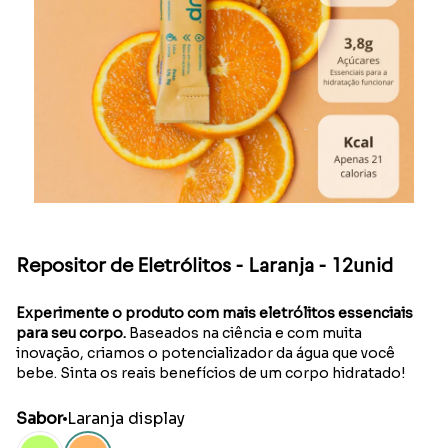
Ir para o slide 1
Ir para o slide 2
Ir para o slide 3
Ir para o slide 4
Ir para o slide 5
Ir para o slide 6
Ir para o slide 7
Ir para o slide 8
Ir para o slide 9
Repositor de Eletrólitos - Laranja - 12unid
Experimente o produto com mais eletrólitos essenciais
para seu corpo.
Baseados na ciência e com muita
inovação, criamos o potencializador da água que você
bebe.
Sinta os reais benefícios de um corpo hidratado!
Sabor
Laranja display