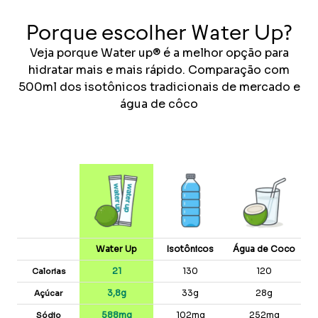
Porque escolher Water Up?
Veja porque Water up® é a melhor opção para
hidratar mais e mais rápido. Comparação com
500ml dos isotônicos tradicionais de mercado e
água de côco
Water Up
Isotônicos
Água de Coco
21
130
120
Calorias
3,8g
33g
28g
Açúcar
588mg
102mg
252mg
Sódio