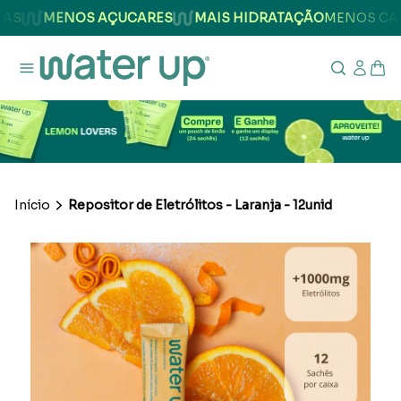
AS
MENOS AÇUCARES
MAIS HIDRATAÇÃO
MENOS CAL
Início
Repositor de Eletrólitos - Laranja - 12unid