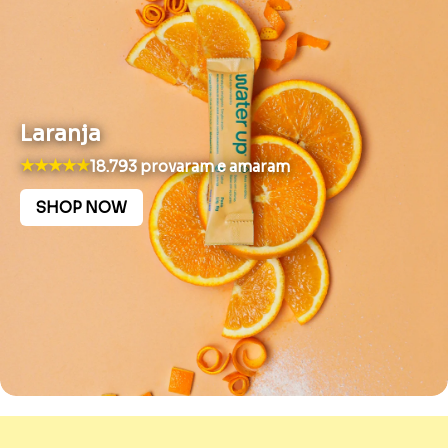
Laranja
★★★★★
18.793 provaram e amaram
SHOP NOW