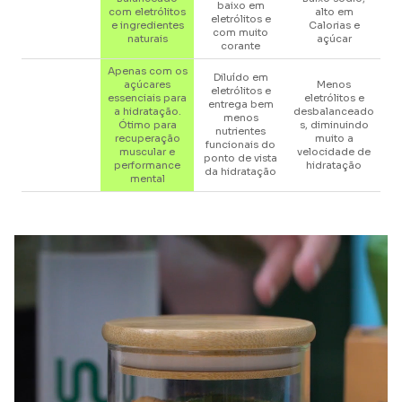
baixo em
com eletrólitos
alto em
eletrólitos e
e ingredientes
Calorias e
com muito
naturais
açúcar
corante
Apenas com os
Diluído em
açúcares
Menos
eletrólitos e
essenciais para
eletrólitos e
entrega bem
a hidratação.
desbalanceado
menos
Ótimo para
s, diminuindo
nutrientes
recuperação
muito a
funcionais do
muscular e
velocidade de
ponto de vista
performance
hidratação
da hidratação
mental