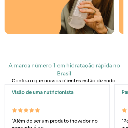
Ir para o slide 1
Ir para o slide 2
Ir para o slide 3
Ir para o slide 4
A marca número 1 em hidratação rápida no
Brasil
Confira o que nossos clientes estão dizendo.
Visão de uma nutricionista
Par
"Além de ser um produto inovador no
"P
mercado é de...
nu