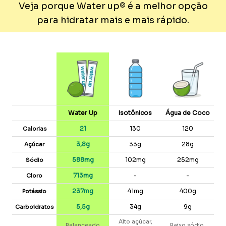
Veja porque Water up® é a melhor opção
para hidratar mais e mais rápido.
Water Up
Isotônicos
Água de Coco
21
130
120
Calorias
3,8g
33g
28g
Açúcar
588mg
102mg
252mg
Sódio
713mg
-
-
Cloro
237mg
41mg
400g
Potássio
5,5g
34g
9g
Carboidratos
Alto açúcar,
Balanceado
Baixo sódio,